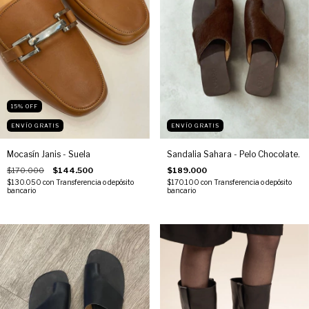
15
%
OFF
ENVÍO GRATIS
ENVÍO GRATIS
Mocasín Janis - Suela
Sandalia Sahara - Pelo Chocolate.
$170.000
$144.500
$189.000
$130.050
con
Transferencia o depósito
$170.100
con
Transferencia o depósito
bancario
bancario