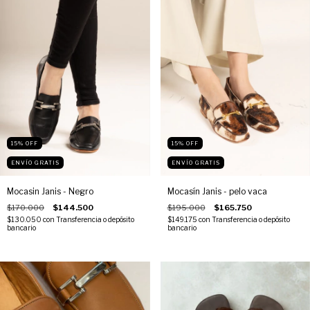
15
%
OFF
15
%
OFF
ENVÍO GRATIS
ENVÍO GRATIS
Mocasin Janis - Negro
Mocasín Janis - pelo vaca
$170.000
$144.500
$195.000
$165.750
$130.050
con
Transferencia o depósito
$149.175
con
Transferencia o depósito
bancario
bancario