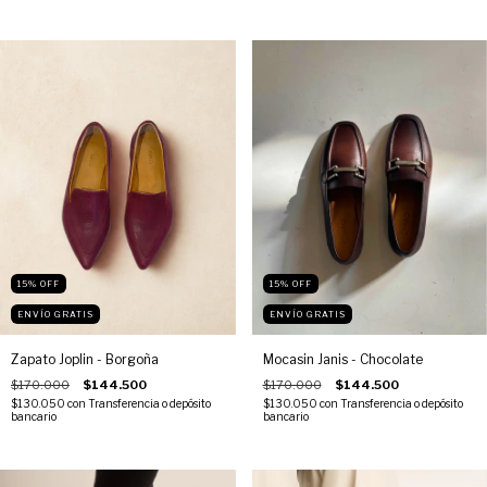
15
%
OFF
15
%
OFF
ENVÍO GRATIS
ENVÍO GRATIS
Zapato Joplin - Borgoña
Mocasin Janis - Chocolate
$170.000
$144.500
$170.000
$144.500
$130.050
con
Transferencia o depósito
$130.050
con
Transferencia o depósito
bancario
bancario