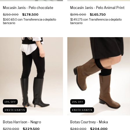
Mocasín Janis - Pelo chocolate
Mocasín Janis - Pelo Animal Print
$210.000
$178.500
$195.000
$165.750
$160.650
con
Transferencia o depósito
$149.175
con
Transferencia o depósito
bancario
bancario
15
%
OFF
15
%
OFF
ENVÍO GRATIS
ENVÍO GRATIS
Botas Harrison - Negro
Botas Courtney - Moka
$270.000
$229.500
$240.000
$204.000