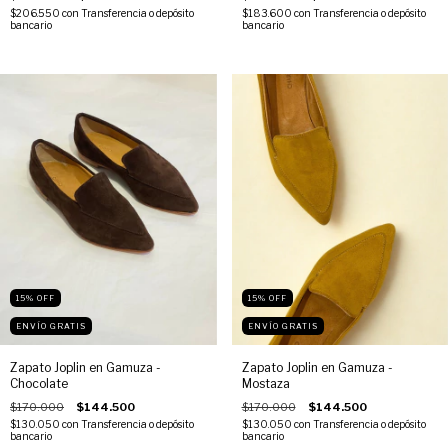
$206.550
con
Transferencia o depósito
$183.600
con
Transferencia o depósito
bancario
bancario
15
%
OFF
15
%
OFF
ENVÍO GRATIS
ENVÍO GRATIS
Zapato Joplin en Gamuza -
Zapato Joplin en Gamuza -
Chocolate
Mostaza
$170.000
$144.500
$170.000
$144.500
$130.050
con
Transferencia o depósito
$130.050
con
Transferencia o depósito
bancario
bancario