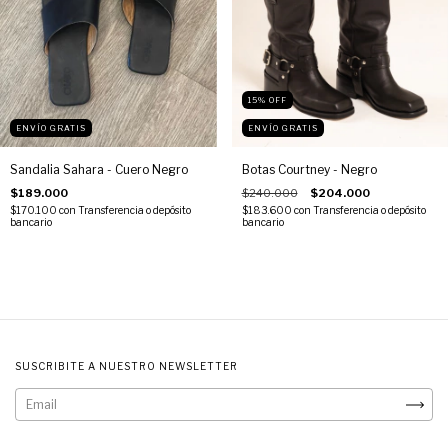
15
%
OFF
ENVÍO GRATIS
ENVÍO GRATIS
Sandalia Sahara - Cuero Negro
Botas Courtney - Negro
$189.000
$240.000
$204.000
$170.100
con
Transferencia o depósito
$183.600
con
Transferencia o depósito
bancario
bancario
SUSCRIBITE A NUESTRO NEWSLETTER