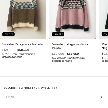
15
%
OFF
15
%
OFF
15
Sweater Patagonia - Tostado
Sweater Patagonia - Rosa
Maxi
Palido
Neg
$69.000
$58.650
$69.000
$58.650
$92
$52.785
con
Transferencia o
depósito bancario
$52.785
con
Transferencia o
$70.
depósito bancario
depós
SUSCRIBITE A NUESTRO NEWSLETTER