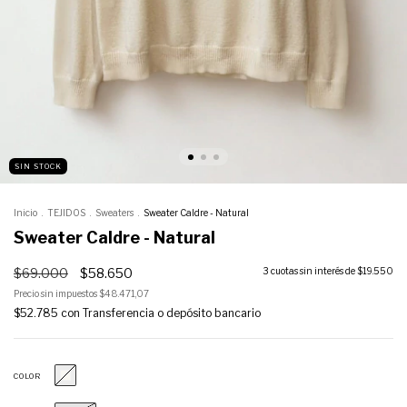
SIN STOCK
Inicio
.
TEJIDOS
.
Sweaters
.
Sweater Caldre - Natural
Sweater Caldre - Natural
$69.000
$58.650
3
cuotas sin interés de
$19.550
Precio sin impuestos
$48.471,07
$52.785
con
Transferencia o depósito bancario
COLOR