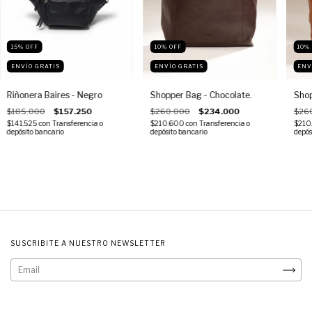
15
%
OFF
10
%
OFF
10
ENVÍO GRATIS
ENVÍO GRATIS
ENV
Riñonera Baires - Negro
Shopper Bag - Chocolate.
Shop
$185.000
$157.250
$260.000
$234.000
$26
$141.525
con
Transferencia o
$210.600
con
Transferencia o
$210
depósito bancario
depósito bancario
depós
SUSCRIBITE A NUESTRO NEWSLETTER