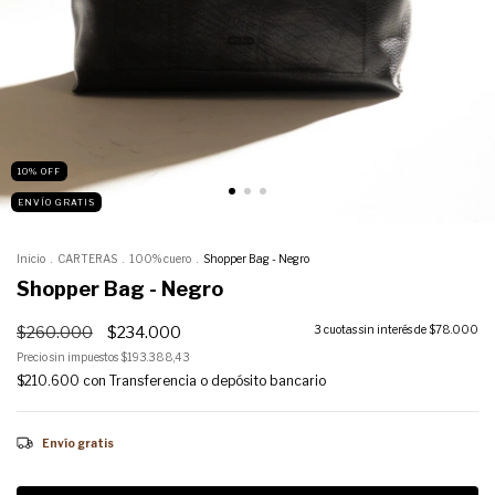
10
%
OFF
ENVÍO GRATIS
Inicio
.
CARTERAS
.
100% cuero
.
Shopper Bag - Negro
Shopper Bag - Negro
$260.000
$234.000
3
cuotas sin interés de
$78.000
Precio sin impuestos
$193.388,43
$210.600
con
Transferencia o depósito bancario
Envío gratis