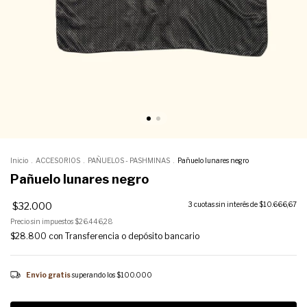
Inicio
.
ACCESORIOS
.
PAÑUELOS - PASHMINAS
.
Pañuelo lunares negro
Pañuelo lunares negro
$32.000
3
cuotas sin interés de
$10.666,67
Precio sin impuestos
$26.446,28
$28.800
con
Transferencia o depósito bancario
Envío gratis
superando los
$100.000