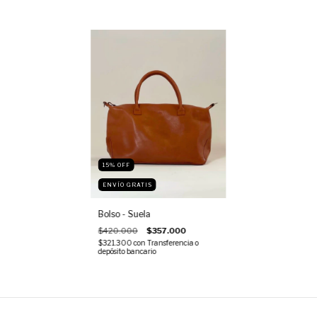
15
%
OFF
ENVÍO GRATIS
Bolso - Suela
$420.000
$357.000
$321.300
con
Transferencia o
depósito bancario