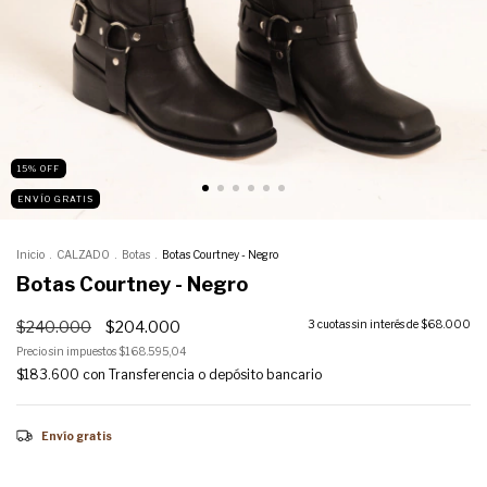
15
%
OFF
ENVÍO GRATIS
Inicio
.
CALZADO
.
Botas
.
Botas Courtney - Negro
Botas Courtney - Negro
$240.000
$204.000
3
cuotas sin interés de
$68.000
Precio sin impuestos
$168.595,04
$183.600
con
Transferencia o depósito bancario
Envío gratis