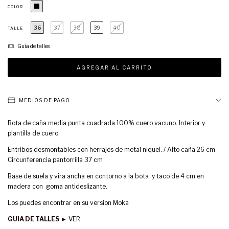
COLOR
36
37
38
39
40
TALLE
Guía de talles
MEDIOS DE PAGO
Bota de caña media punta cuadrada 100% cuero vacuno. Interior y
plantilla de cuero.
Entribos desmontables con herrajes de metal niquel. / Alto caña 26 cm -
Circunferencia pantorrilla 37 cm
Base de suela y vira ancha en contorno a la bota y taco de 4 cm en
madera con goma antideslizante.
Los puedes encontrar en su version Moka
GUIA DE TALLES
► VER