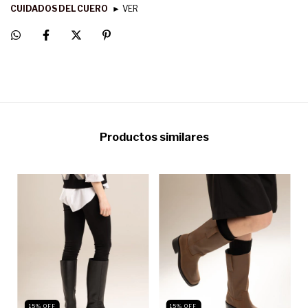
CUIDADOS DEL CUERO
► VER
Productos similares
15
%
OFF
15
%
OFF