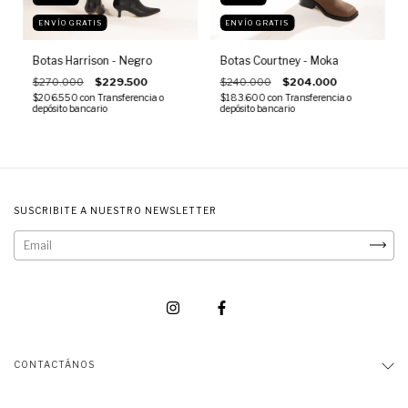
ENVÍO GRATIS
ENVÍO GRATIS
Botas Harrison - Negro
Botas Courtney - Moka
$270.000
$229.500
$240.000
$204.000
$206.550
con
Transferencia o
$183.600
con
Transferencia o
depósito bancario
depósito bancario
SUSCRIBITE A NUESTRO NEWSLETTER
CONTACTÁNOS